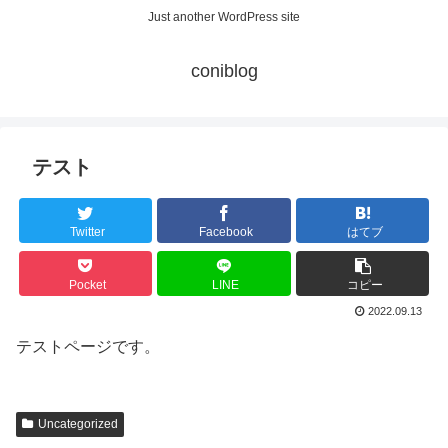
Just another WordPress site
coniblog
テスト
Twitter
Facebook
はてブ
Pocket
LINE
コピー
2022.09.13
テストページです。
Uncategorized